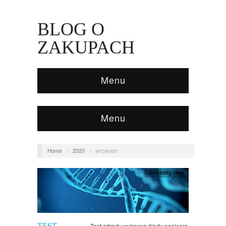
BLOG O
ZAKUPACH
Menu
Menu
Home
/
2020
/
wrzesień
dla kobiety
,
news
TEST
Test zdrady wykrywa ślady nasienia