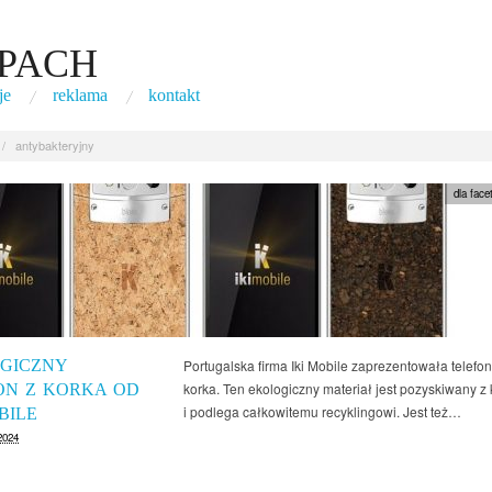
PACH
je
reklama
kontakt
/
antybakteryjny
dla face
GICZNY
Portugalska firma Iki Mobile zaprezentowała telef
korka. Ten ekologiczny materiał jest pozyskiwany 
ON Z KORKA OD
i podlega całkowitemu recyklingowi. Jest też…
BILE
2024