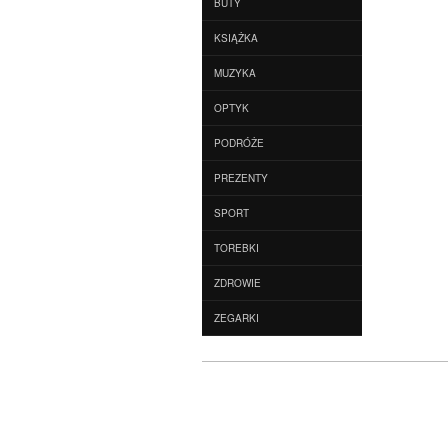
BUTY
KSIĄŻKA
MUZYKA
OPTYK
PODRÓŻE
PREZENTY
SPORT
TOREBKI
ZDROWIE
ZEGARKI