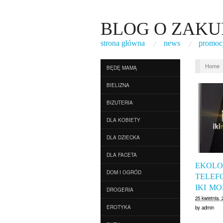
BLOG O ZAKU
strona główna
news
promoc
Home
BĘDĘ MAMĄ
BIELIZNA
BIZUTERIA
DLA KOBIETY
DLA DZIECKA
DLA FACETA
EKOLO
DOM I OGRÓD
TELEF
IKI MO
DROGERIA
25 kwietnia, 
EROTYKA
by
admin