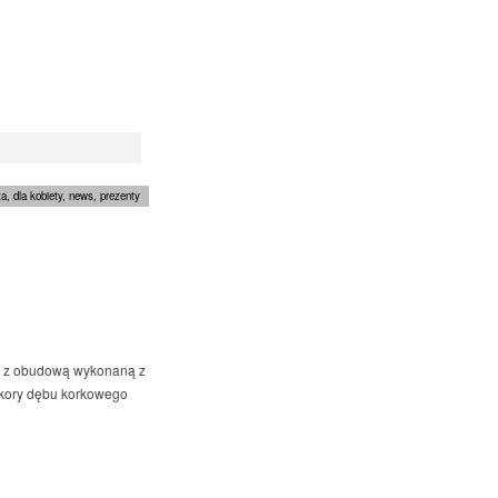
ta
,
dla kobiety
,
news
,
prezenty
on z obudową wykonaną z
z kory dębu korkowego