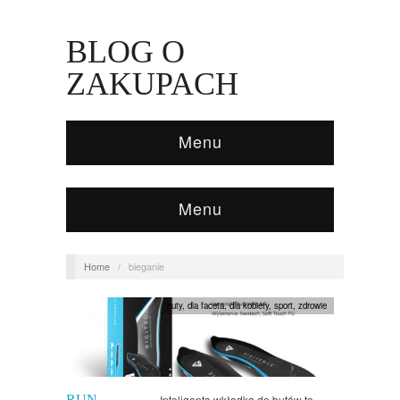
BLOG O
ZAKUPACH
Menu
Menu
Home
/
bieganie
buty
,
dla faceta
,
dla kobiety
,
sport
,
zdrowie
RUN
Inteligenta wkładka do butów to