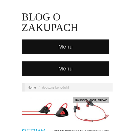
BLOG O
ZAKUPACH
Menu
Menu
Home
/
douszne końcówki
dla kobiety
,
sport
,
zdrowie
SŁUCHAW
Przedstawiamy nowe słuchawki dla