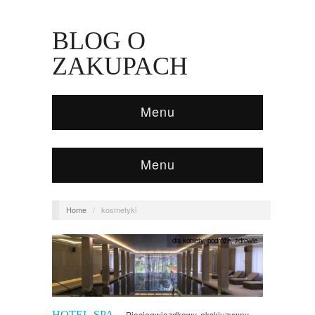
BLOG O
ZAKUPACH
Menu
Menu
Home
/
kosmetyki
dla kobiety
,
podróże
,
zdrowie
HOTEL SPA
Pięciogwiazdkowy, ekskluzywny