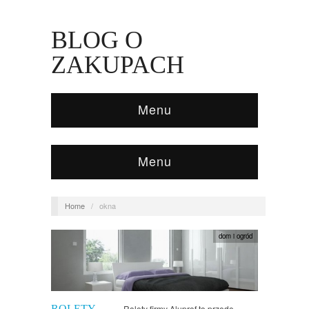
BLOG O
ZAKUPACH
Menu
Menu
Home
/
okna
dom i ogród
ROLETY
Rolety firmy Aluprof to przede