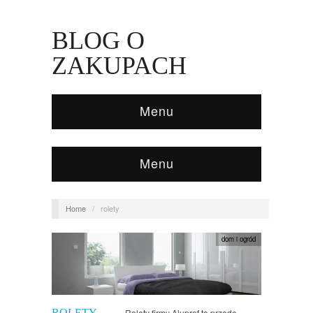
BLOG O
ZAKUPACH
Menu
Menu
Home
/
rolety
dom i ogród
ROLETY
Rolety firmy Aluprof to przede