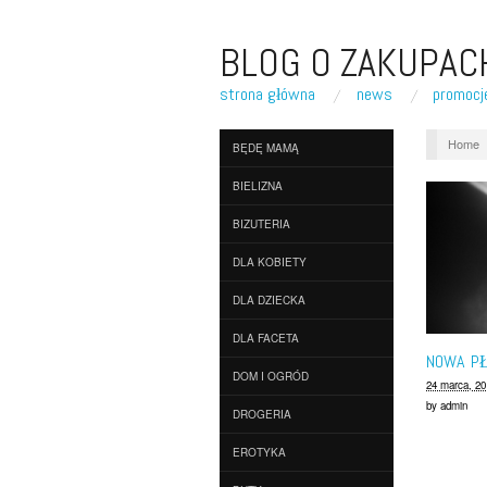
BLOG O ZAKUPAC
strona główna
news
promocj
Home
BĘDĘ MAMĄ
BIELIZNA
BIZUTERIA
DLA KOBIETY
DLA DZIECKA
DLA FACETA
NOWA PŁ
DOM I OGRÓD
24 marca, 20
by
admin
DROGERIA
EROTYKA