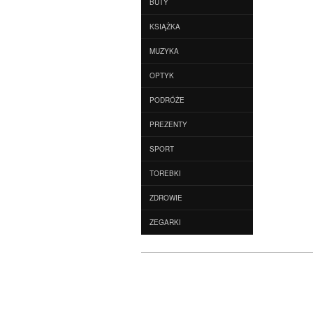
BUTY
KSIĄŻKA
MUZYKA
OPTYK
PODRÓŻE
PREZENTY
SPORT
TOREBKI
ZDROWIE
ZEGARKI