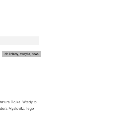
dla kobiety
,
muzyka
,
news
 Artura Rojka. Wtedy to
idera Myslovitz. Tego