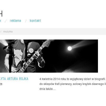
H
e
reklama
kontakt
/
muzyka
YTA ARTURA ROJKA
4 kwietnia 2014 roku to wyjątkowy dzień w biografii
do sklepów trafi pierwszy, solowy krążek dawnego l
14
dnia także…