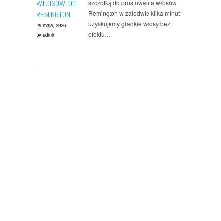
WŁOSÓW OD
szczotką do prostowania włosów
Remington w zaledwie kilka minut
REMINGTON
uzyskujemy gładkie włosy bez
29 maja, 2026
efektu…
by
admin