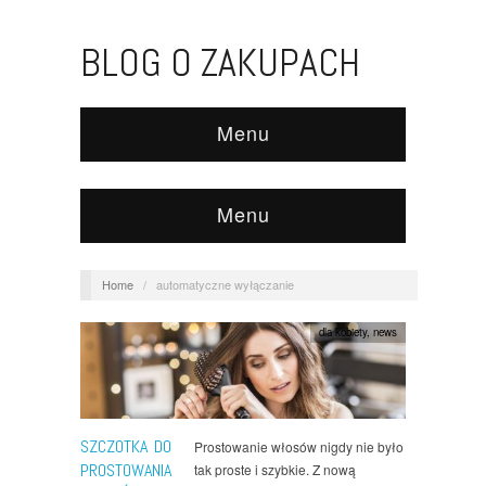
BLOG O ZAKUPACH
Menu
Menu
Home
/
automatyczne wyłączanie
dla kobiety
,
news
SZCZOTKA DO
Prostowanie włosów nigdy nie było
PROSTOWANIA
tak proste i szybkie. Z nową