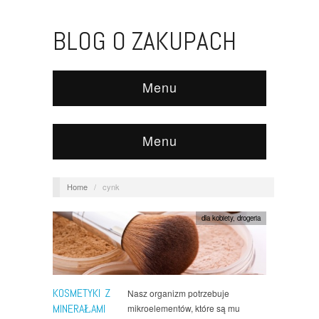
BLOG O ZAKUPACH
Menu
Menu
Home
/
cynk
dla kobiety
,
drogeria
KOSMETYKI Z
Nasz organizm potrzebuje
MINERAŁAMI
mikroelementów, które są mu