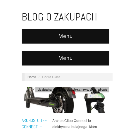
BLOG O ZAKUPACH
Menu
Menu
Home
/
Gorilla Glass
dla dziecka
,
dla faceta
,
dla kobiety
,
news
,
sport
,
zdrowie
ARCHOS CITEE
Archos Citee Connect to
CONNECT –
elektryczna hulajnoga, która