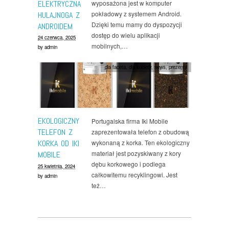
ELEKTRYCZNA
wyposażona jest w komputer
pokładowy z systemem Android.
HULAJNOGA Z
Dzięki temu mamy do dyspozycji
ANDROIDEM
dostęp do wielu aplikacji
24 czerwca, 2025
mobilnych,…
by
admin
dla faceta
,
dla kobiety
,
news
,
prezenty
EKOLOGICZNY
Portugalska firma Iki Mobile
TELEFON Z
zaprezentowała telefon z obudową
KORKA OD IKI
wykonaną z korka. Ten ekologiczny
materiał jest pozyskiwany z kory
MOBILE
dębu korkowego i podlega
25 kwietnia, 2024
całkowitemu recyklingowi. Jest
by
admin
też…