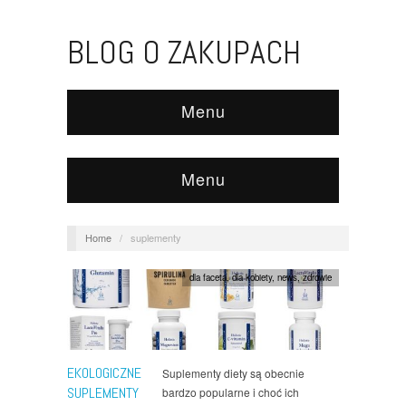
BLOG O ZAKUPACH
Menu
Menu
Home
/
suplementy
dla faceta
,
dla kobiety
,
news
,
zdrowie
EKOLOGICZNE
Suplementy diety są obecnie
SUPLEMENTY
bardzo popularne i choć ich