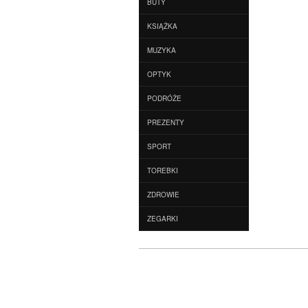
BUTY
KSIĄŻKA
MUZYKA
OPTYK
PODRÓŻE
PREZENTY
SPORT
TOREBKI
ZDROWIE
ZEGARKI