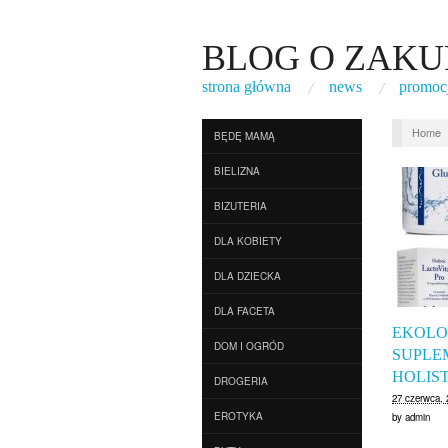
BLOG O ZAKU
strona główna
news
promoc
Home
BĘDĘ MAMĄ
BIELIZNA
BIZUTERIA
DLA KOBIETY
DLA DZIECKA
DLA FACETA
EKOLO
DOM I OGRÓD
SUPLE
HOLIST
DROGERIA
27 czerwca, 
EROTYKA
by
admin