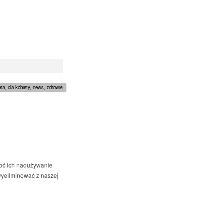
eta
,
dla kobiety
,
news
,
zdrowie
hoć ich nadużywanie
 wyeliminować z naszej