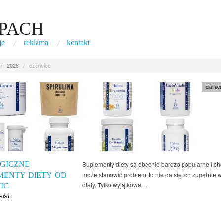
PACH
je
reklama
kontakt
/
2026
/
czerwiec
dla fac
GICZNE
Suplementy diety są obecnie bardzo popularne i c
może stanowić problem, to nie da się ich zupełnie
MENTY DIETY OD
diety. Tylko wyjątkowa…
IC
2026