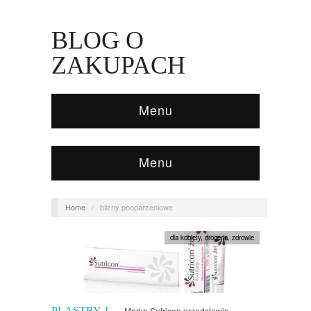
BLOG O
ZAKUPACH
Menu
Menu
Home
/
blizny pooparzeniowe
dla kobiety
,
drogeria
,
zdrowie
PLASTRY I
Marka Sutricon przedstawia