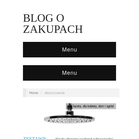
BLOG O
ZAKUPACH
Menu
Menu
Home
/
deszczownia
dla faceta
,
dla kobiety
,
dom i ogród
ZESTAWY
Kiedy chcemy wybrać odpowiedni