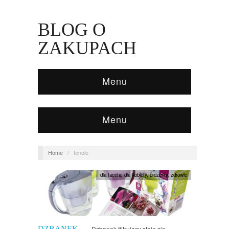
BLOG O
ZAKUPACH
Menu
Menu
Home
/
fenole
dla faceta
,
dla kobiety
,
prezenty
,
zdrowie
DZBANEK
Dzbanek filtrujący staje się