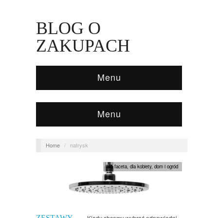
BLOG O
ZAKUPACH
Menu
Menu
Home
/
natrysk
dla faceta
,
dla kobiety
,
dom i ogród
ZESTAWY
Kiedy chcemy wybrać odpowiedni