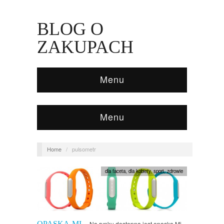
BLOG O
ZAKUPACH
Menu
Menu
Home
/
pulsometr
dla faceta
,
dla kobiety
,
sport
,
zdrowie
OPASKA MI
Na rynku dostępna jest opaska Mi