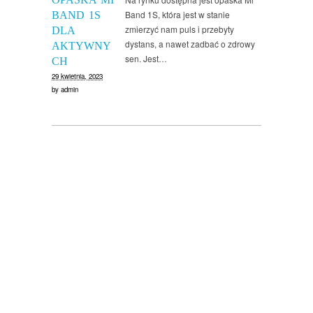
Band 1S, która jest w stanie
BAND 1S
zmierzyć nam puls i przebyty
DLA
dystans, a nawet zadbać o zdrowy
AKTYWNY
sen. Jest…
CH
29 kwietnia, 2023
by
admin