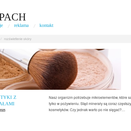
PACH
je
reklama
kontakt
/
rozświetlenie skóry
TYKI Z
Nasz organizm potrzebuje mikroelementów, które s
tylko w pożywieniu. Stąd minerały są coraz częsts
AŁAMI
kosmetyków. Czy jednak warto po nie sięgać?…
 2025