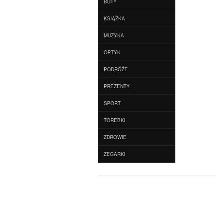
BUTY
KSIĄŻKA
MUZYKA
OPTYK
PODRÓŻE
PREZENTY
SPORT
TOREBKI
ZDROWIE
ZEGARKI