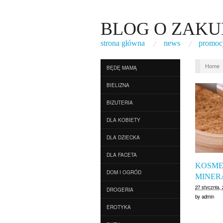
BLOG O ZAKU
strona główna
news
promoc
Home
BĘDĘ MAMĄ
BIELIZNA
BIZUTERIA
DLA KOBIETY
DLA DZIECKA
DLA FACETA
KOSME
DOM I OGRÓD
MINER
27 stycznia,
DROGERIA
by
admin
EROTYKA