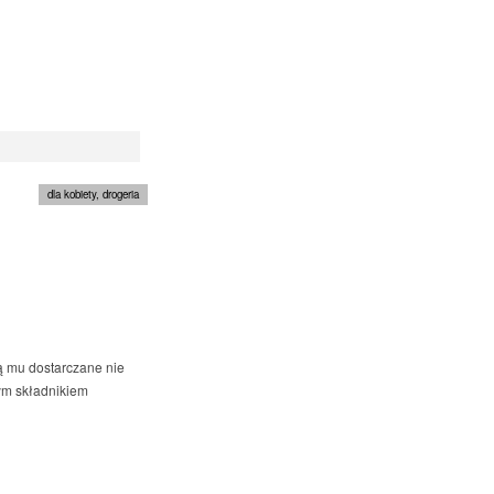
dla kobiety
,
drogeria
ą mu dostarczane nie
zym składnikiem