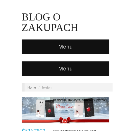
BLOG O
ZAKUPACH
Menu
Menu
Home
/
telefon
dla dziecka
,
dla faceta
,
dla kobiety
,
prezenty
ŚWIĄTECZ
Jeśli zastanawiacie się nad