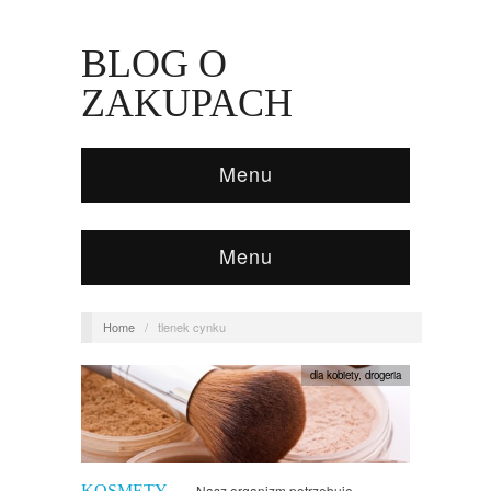
BLOG O
ZAKUPACH
Menu
Menu
Home
/
tlenek cynku
dla kobiety
,
drogeria
KOSMETY
Nasz organizm potrzebuje