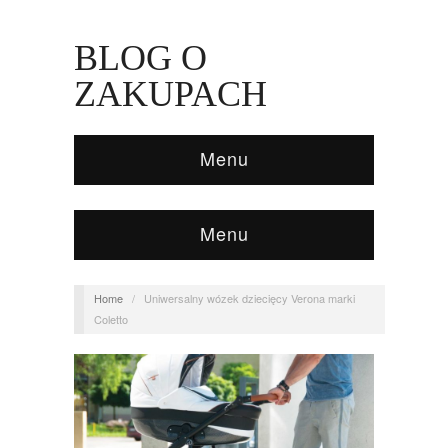
BLOG O
ZAKUPACH
Menu
Menu
Home
/
Uniwersalny wózek dziecięcy Verona marki
Coletto