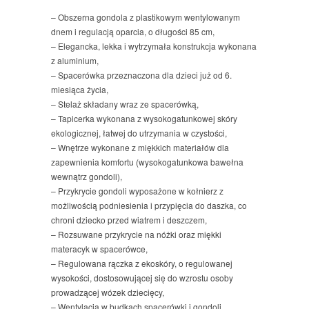
– Obszerna gondola z plastikowym wentylowanym
dnem i regulacją oparcia, o długości 85 cm,
– Elegancka, lekka i wytrzymała konstrukcja wykonana
z aluminium,
– Spacerówka przeznaczona dla dzieci już od 6.
miesiąca życia,
– Stelaż składany wraz ze spacerówką,
– Tapicerka wykonana z wysokogatunkowej skóry
ekologicznej, łatwej do utrzymania w czystości,
– Wnętrze wykonane z miękkich materiałów dla
zapewnienia komfortu (wysokogatunkowa bawełna
wewnątrz gondoli),
– Przykrycie gondoli wyposażone w kołnierz z
możliwością podniesienia i przypięcia do daszka, co
chroni dziecko przed wiatrem i deszczem,
– Rozsuwane przykrycie na nóżki oraz miękki
materacyk w spacerówce,
– Regulowana rączka z ekoskóry, o regulowanej
wysokości, dostosowującej się do wzrostu osoby
prowadzącej wózek dziecięcy,
– Wentylacja w budkach spacerówki i gondoli,