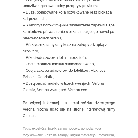
umożliwiająca swobodny przepływ powietrza,
– Duże, pompowane koła łożyskowane oraz blokada
kół przednich,
– 6 amortyzatorów: miękkie zawieszenie zapewniające
komfortowe prowadzenie wózka dziecięcego nawet po
nierównościach terenu,
– Praktyczny, zamykany kosz na zakupy z klapką z
ekoskóry,
– Przeciwdeszczowa folia i moskitiera,
– Opcja montażu fotelika samochodowego,
­– Opcja zakupu adapterów do fotelików: Maxi-cosi
Pebble i Cabriofix,
– Dostępność modelu w trzech wersjach: Verona
Classic, Verona Avangard, Verona eco.
Po więcej informacji na temat wózka dziecięcego
Verona można udać się na stronę internetową firmy
Coletto.
Tags:
ekoskóra
,
fotelik samochodowy
,
gondola
,
koła
łożyskowane
,
kosz na zakupy
,
miękki materacyk
,
moskitiera
,