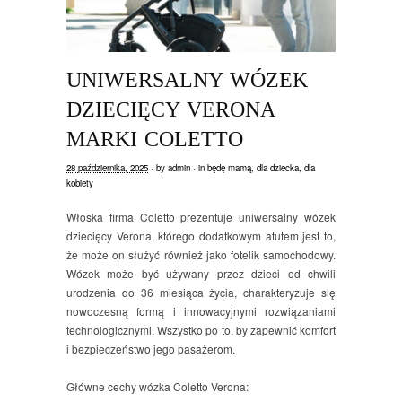
UNIWERSALNY WÓZEK
DZIECIĘCY VERONA
MARKI COLETTO
28 października, 2025
· by
admin
· in
będę mamą
,
dla dziecka
,
dla
kobiety
Włoska firma Coletto prezentuje uniwersalny wózek
dziecięcy Verona, którego dodatkowym atutem jest to,
że może on służyć również jako fotelik samochodowy.
Wózek może być używany przez dzieci od chwili
urodzenia do 36 miesiąca życia, charakteryzuje się
nowoczesną formą i innowacyjnymi rozwiązaniami
technologicznymi. Wszystko po to, by zapewnić komfort
i bezpieczeństwo jego pasażerom.
Główne cechy wózka Coletto Verona: