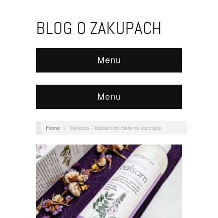
BLOG O ZAKUPACH
Menu
Menu
Home
/
Sylveco – balsam do ciała na rozstępy