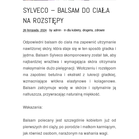
SYLVECO – BALSAM DO CIAŁA
NA ROZSTĘPY
26 listopada, 2024
· by
admin
· in
dla kobiety
,
drogeria
,
zdrowie
Odpowiedni balsam do ciała ma zapewnić utrzymanie
nawilżonej skóry, która staje się w ten sposób gładka i
jędrna. Balsam Sylveco skomponowany został tak, aby
najbardziej wrażliwa i wymagająca skóra otrzymała
maksymalnie dużo pielęgnacji. Wiotczeniu i rozstępom
ma zapobiec betulina i ekstrakt z lukrecji gładkiej,
wzmacniające włókna elastynowe i kolagenowe.
Balsam zatrzymuje wodę w skórze i optymalnie ją
natłuszcza, przywracając naturalną miękkość.
Wskazania:
Balsam polecany jest szczególnie kobietom już od
pierwszych dni ciąży, po porodzie i matkom karmiącym,
jak również osobom, narażonym na wahania wagi.