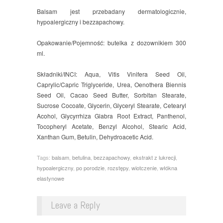
Balsam jest przebadany dermatologicznie,
hypoalergiczny i bezzapachowy.
Opakowanie/Pojemność: butelka z dozownikiem 300
ml.
Składniki/INCI: Aqua, Vitis Vinifera Seed Oil,
Caprylic/Capric Triglyceride, Urea, Oenothera Biennis
Seed Oil, Cacao Seed Butter, Sorbitan Stearate,
Sucrose Cocoate, Glycerin, Glyceryl Stearate, Cetearyl
Acohol, Glycyrrhiza Glabra Root Extract, Panthenol,
Tocopheryl Acetate, Benzyl Alcohol, Stearic Acid,
Xanthan Gum, Betulin, Dehydroacetic Acid.
Tags:
balsam
,
betulina
,
bezzapachowy
,
ekstrakt z lukrecji
,
hypoalergiczny
,
po porodzie
,
rozstępy
,
wiotczenie
,
włókna
elastynowe
Leave a Reply