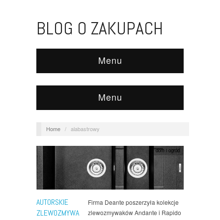
BLOG O ZAKUPACH
Menu
Menu
Home
/
alabastrowy
dom i ogród
AUTORSKIE
Firma Deante poszerzyła kolekcje
ZLEWOZMYWA
zlewozmywaków Andante i Rapido