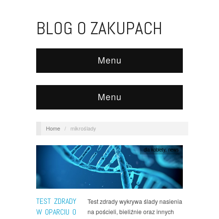
BLOG O ZAKUPACH
Menu
Menu
Home
/
mikroślady
dla kobiety
,
news
TEST ZDRADY
Test zdrady wykrywa ślady nasienia
W OPARCIU O
na pościeli, bieliźnie oraz innych