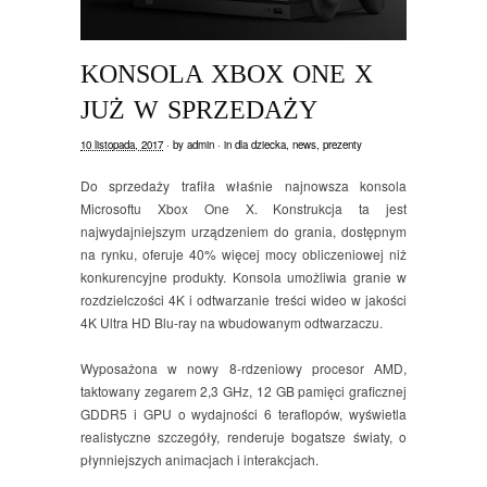
KONSOLA XBOX ONE X
JUŻ W SPRZEDAŻY
10 listopada, 2017
· by
admin
· in
dla dziecka
,
news
,
prezenty
Do sprzedaży trafiła właśnie najnowsza konsola
Microsoftu Xbox One X. Konstrukcja ta jest
najwydajniejszym urządzeniem do grania, dostępnym
na rynku, oferuje 40% więcej mocy obliczeniowej niż
konkurencyjne produkty. Konsola umożliwia granie w
rozdzielczości 4K i odtwarzanie treści wideo w jakości
4K Ultra HD Blu-ray na wbudowanym odtwarzaczu.
Wyposażona w nowy 8-rdzeniowy procesor AMD,
taktowany zegarem 2,3 GHz, 12 GB pamięci graficznej
GDDR5 i GPU o wydajności 6 teraflopów, wyświetla
realistyczne szczegóły, renderuje bogatsze światy, o
płynniejszych animacjach i interakcjach.