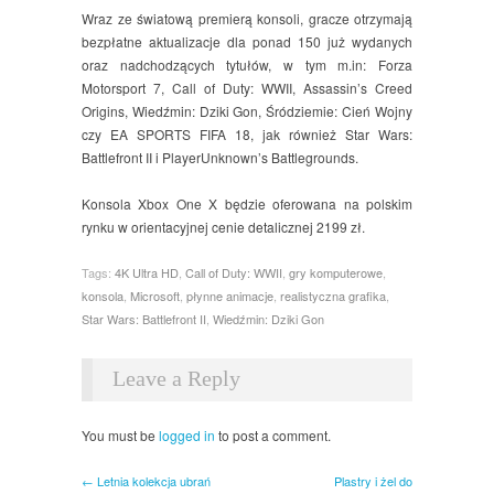
Wraz ze światową premierą konsoli, gracze otrzymają
bezpłatne aktualizacje dla ponad 150 już wydanych
oraz nadchodzących tytułów, w tym m.in: Forza
Motorsport 7, Call of Duty: WWII, Assassin’s Creed
Origins, Wiedźmin: Dziki Gon, Śródziemie: Cień Wojny
czy EA SPORTS FIFA 18, jak również Star Wars:
Battlefront II i PlayerUnknown’s Battlegrounds.
Konsola Xbox One X będzie oferowana na polskim
rynku w orientacyjnej cenie detalicznej 2199 zł.
Tags:
4K Ultra HD
,
Call of Duty: WWII
,
gry komputerowe
,
konsola
,
Microsoft
,
płynne animacje
,
realistyczna grafika
,
Star Wars: Battlefront II
,
Wiedźmin: Dziki Gon
Leave a Reply
You must be
logged in
to post a comment.
← Letnia kolekcja ubrań
Plastry i żel do