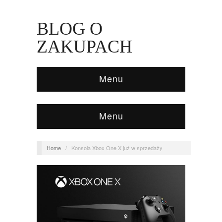
BLOG O
ZAKUPACH
Menu
Menu
Home
/
Konsola Xbox One X już w sprzedaży